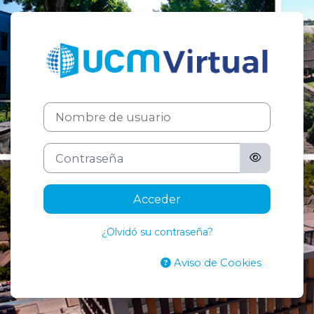
Salta al contenido principal
Entrar a UCM V
Nombre de usuario
Contraseña
Acceder
¿Olvidó su contraseña?
Aviso de Cookies